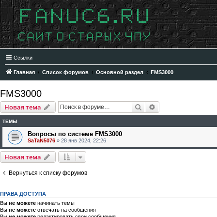
Ссылки
Главная
Список форумов
Основной раздел
FMS3000
FMS3000
Поиск
Расширенный пои
Новая тема
ТЕМЫ
Вопросы по системе FMS3000
SaTaN5076
»
28 янв 2024, 22:26
Новая тема
Вернуться к списку форумов
ПРАВА ДОСТУПА
Вы
не можете
начинать темы
Вы
не можете
отвечать на сообщения
Вы
не можете
редактировать свои сообщения