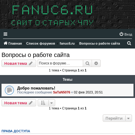
Вход
П
Главная
Список форумов
fanuc6.ru
Вопросы о работе сайта
о
Вопросы о работе сайта
и
Поиск
Расширенный пои
Новая тема
с
1 тема • Страница
1
из
1
к
Темы
Добро пожаловать!
Последнее сообщение
SaTaN5076
«
02 фев 2023, 20:51
Новая тема
1 тема • Страница
1
из
1
Перейти
ПРАВА ДОСТУПА