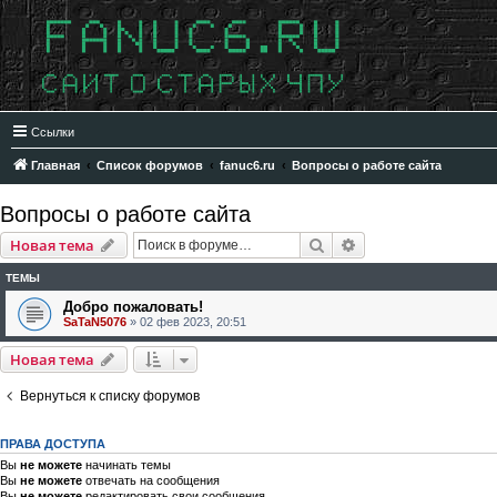
Ссылки
Главная
Список форумов
fanuc6.ru
Вопросы о работе сайта
Вопросы о работе сайта
Поиск
Расширенный пои
Новая тема
ТЕМЫ
Добро пожаловать!
SaTaN5076
»
02 фев 2023, 20:51
Новая тема
Вернуться к списку форумов
ПРАВА ДОСТУПА
Вы
не можете
начинать темы
Вы
не можете
отвечать на сообщения
Вы
не можете
редактировать свои сообщения