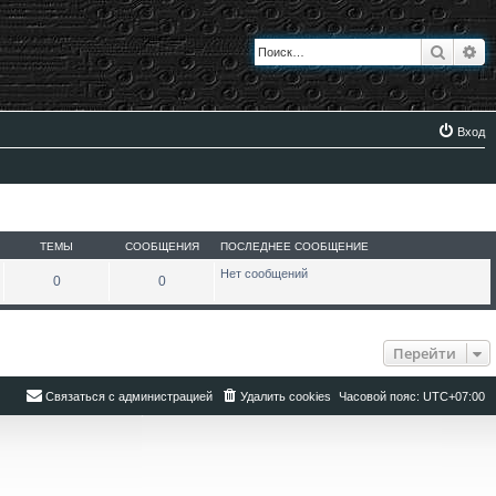
Поиск
Ра
Вход
ТЕМЫ
СООБЩЕНИЯ
ПОСЛЕДНЕЕ СООБЩЕНИЕ
Нет сообщений
0
0
Перейти
Связаться с администрацией
Удалить cookies
Часовой пояс:
UTC+07:00