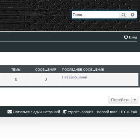
Поиск
Ра
Вход
ТЕМЫ
СООБЩЕНИЯ
ПОСЛЕДНЕЕ СООБЩЕНИЕ
Нет сообщений
0
0
Перейти
Связаться с администрацией
Удалить cookies
Часовой пояс:
UTC+07:00