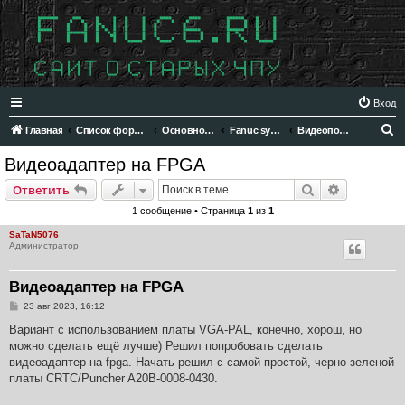
Вход
П
Главная
Список форумов
Основной раздел
Fanuc system 6
Видеоподсистема
о
Видеоадаптер на FPGA
и
Поиск
Расширен
Ответить
с
1 сообщение • Страница
1
из
1
к
SaTaN5076
Администратор
Видеоадаптер на FPGA
С
23 авг 2023, 16:12
о
о
Вариант с использованием платы VGA-PAL, конечно, хорош, но
б
можно сделать ещё лучше) Решил попробовать сделать
щ
е
видеоадаптер на fpga. Начать решил с самой простой, черно-зеленой
н
платы CRTC/Puncher A20B-0008-0430.
и
е