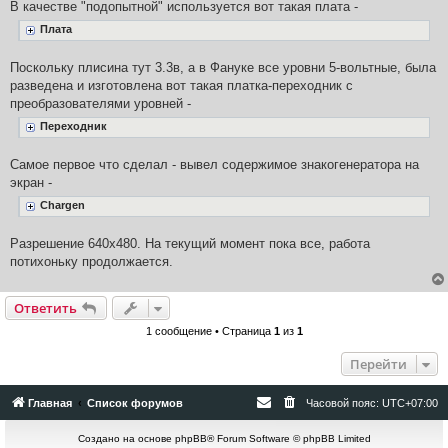
В качестве "подопытной" используется вот такая плата -
Плата
Поскольку плисина тут 3.3в, а в Фануке все уровни 5-вольтные, была
разведена и изготовлена вот такая платка-переходник с
преобразователями уровней -
Переходник
Самое первое что сделал - вывел содержимое знакогенератора на
экран -
Chargen
Разрешение 640х480. На текущий момент пока все, работа
потихоньку продолжается.
Ответить
1 сообщение • Страница
1
из
1
Перейти
Главная
Список форумов
Часовой пояс:
UTC+07:00
Создано на основе
phpBB
® Forum Software © phpBB Limited