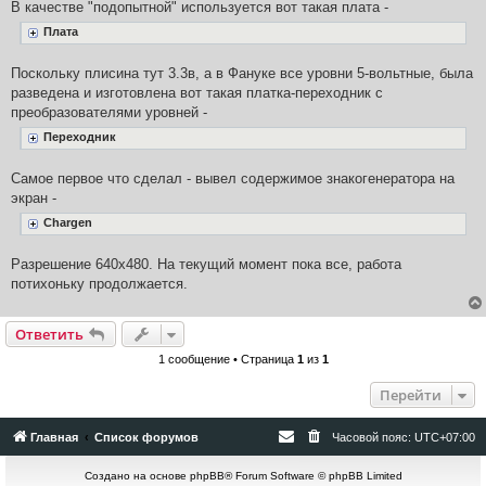
В качестве "подопытной" используется вот такая плата -
Плата
Поскольку плисина тут 3.3в, а в Фануке все уровни 5-вольтные, была
разведена и изготовлена вот такая платка-переходник с
преобразователями уровней -
Переходник
Самое первое что сделал - вывел содержимое знакогенератора на
экран -
Chargen
Разрешение 640х480. На текущий момент пока все, работа
потихоньку продолжается.
Ответить
1 сообщение • Страница
1
из
1
Перейти
Главная
Список форумов
Часовой пояс:
UTC+07:00
Создано на основе
phpBB
® Forum Software © phpBB Limited