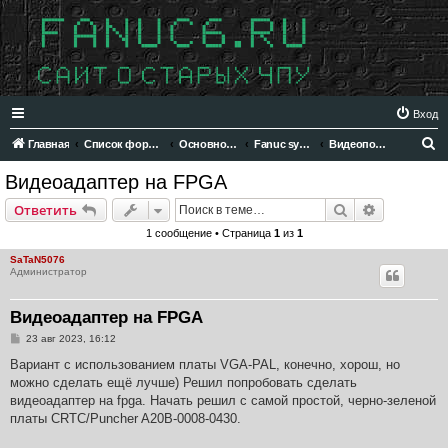
Вход
П
Главная
Список форумов
Основной раздел
Fanuc system 6
Видеоподсистема
о
Видеоадаптер на FPGA
и
Поиск
Расширен
Ответить
с
1 сообщение • Страница
1
из
1
к
SaTaN5076
Администратор
Видеоадаптер на FPGA
С
23 авг 2023, 16:12
о
о
Вариант с использованием платы VGA-PAL, конечно, хорош, но
б
можно сделать ещё лучше) Решил попробовать сделать
щ
е
видеоадаптер на fpga. Начать решил с самой простой, черно-зеленой
н
платы CRTC/Puncher A20B-0008-0430.
и
е