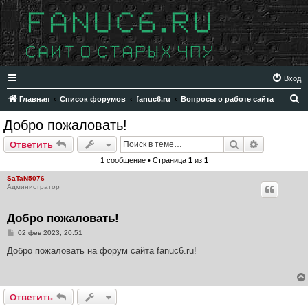
Вход
П
Главная
Список форумов
fanuc6.ru
Вопросы о работе сайта
о
Добро пожаловать!
и
Поиск
Расширен
Ответить
с
1 сообщение • Страница
1
из
1
к
SaTaN5076
Администратор
Добро пожаловать!
С
02 фев 2023, 20:51
о
о
Добро пожаловать на форум сайта fanuc6.ru!
б
щ
е
н
и
Ответить
е