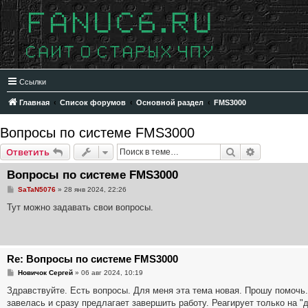
Ссылки
Главная
Список форумов
Основной раздел
FMS3000
Вопросы по системе FMS3000
Поиск
Расширенн
Ответить
Вопросы по системе FMS3000
С
SaTaN5076
»
28 янв 2024, 22:26
о
о
Тут можно задавать свои вопросы.
б
щ
е
н
и
е
Re: Вопросы по системе FMS3000
С
Новичок Сергей
»
06 авг 2024, 10:19
о
о
Здравствуйте. Есть вопросы. Для меня эта тема новая. Прошу помочь.
б
завелась и сразу предлагает завершить работу. Реагирует только на "д
щ