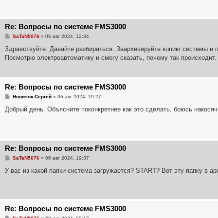
е
н
и
е
Re: Вопросы по системе FMS3000
С
SaTaN5076
»
06 авг 2024, 12:34
о
о
Здравствуйте. Давайте разбираться. Заархивируйте копию системы и
б
Посмотрю электроавтоматику и смогу сказать, почему так происходит.
щ
е
н
и
е
Re: Вопросы по системе FMS3000
С
Новичок Сергей
»
06 авг 2024, 19:27
о
о
Добрый день. Объясните поконкретнее как это сделать, боюсь накосяч
б
щ
е
н
и
е
Re: Вопросы по системе FMS3000
С
SaTaN5076
»
06 авг 2024, 19:37
о
о
У вас из какой папки система загружается? START? Вот эту папку в арх
б
щ
е
н
и
е
Re: Вопросы по системе FMS3000
С