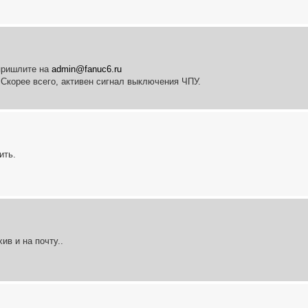
 пришлите на
admin@fanuc6.ru
 Скорее всего, активен сигнал выключения ЧПУ.
ить.
ив и на почту..