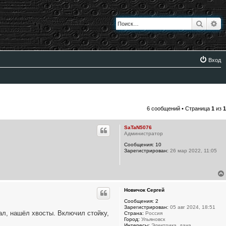
Поиск
Ра
Вход
6 сообщений • Страница
1
из
1
SaTaN5076
Администратор
Сообщения:
10
Зарегистрирован:
26 мар 2022, 11:05
Новичок Сергей
Сообщения:
2
Зарегистрирован:
05 авг 2024, 18:51
ал, нашёл хвосты. Включил стойку,
Страна:
Россия
Город:
Ульяновск
Интересы:
Электрика, дача.