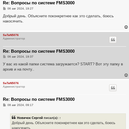
Re: Вопросы по системе FMS3000
С
06 авг 2024, 19:27
о
о
Добрый день. Объясните поконкретнее как это сделать, боюсь
б
накосячить.
щ
е
н
и
SaTaN5076
е
Администратор
Re: Вопросы по системе FMS3000
С
06 авг 2024, 19:37
о
о
У вас из какой папки система загружается? START? Вот эту папку в
б
архив и на почту..
щ
е
н
и
SaTaN5076
е
Администратор
Re: Вопросы по системе FMS3000
С
08 авг 2024, 09:17
о
о
б
Новичок Сергей
писал(а):
↑
щ
е
Добрый день. Объясните поконкретнее как это сделать, боюсь
н
накосячить.
и