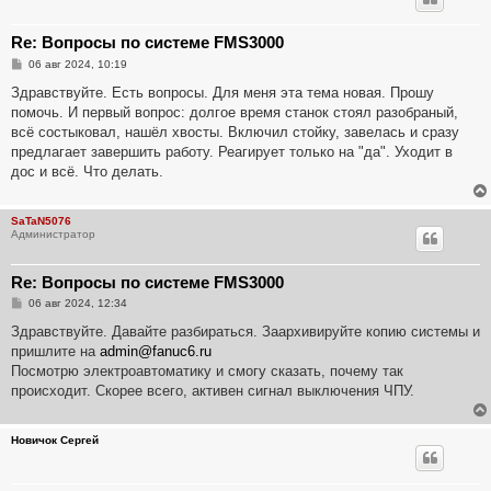
Re: Вопросы по системе FMS3000
С
06 авг 2024, 10:19
о
о
Здравствуйте. Есть вопросы. Для меня эта тема новая. Прошу
б
помочь. И первый вопрос: долгое время станок стоял разобраный,
щ
е
всё состыковал, нашёл хвосты. Включил стойку, завелась и сразу
н
предлагает завершить работу. Реагирует только на "да". Уходит в
и
е
дос и всё. Что делать.
SaTaN5076
Администратор
Re: Вопросы по системе FMS3000
С
06 авг 2024, 12:34
о
о
Здравствуйте. Давайте разбираться. Заархивируйте копию системы и
б
пришлите на
admin@fanuc6.ru
щ
е
Посмотрю электроавтоматику и смогу сказать, почему так
н
происходит. Скорее всего, активен сигнал выключения ЧПУ.
и
е
Новичок Сергей