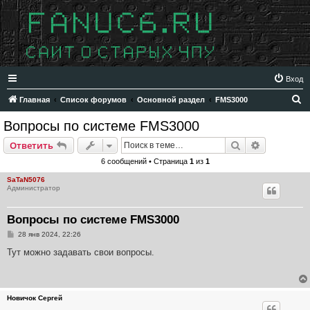
Вход
П
Главная
Список форумов
Основной раздел
FMS3000
о
Вопросы по системе FMS3000
и
Поиск
Расширен
Ответить
с
6 сообщений • Страница
1
из
1
к
SaTaN5076
Администратор
Вопросы по системе FMS3000
С
28 янв 2024, 22:26
о
о
Тут можно задавать свои вопросы.
б
щ
е
н
и
Новичок Сергей
е