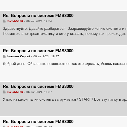
е
н
и
е
Re: Вопросы по системе FMS3000
С
SaTaN5076
»
06 авг 2024, 12:34
о
о
Здравствуйте. Давайте разбираться. Заархивируйте копию системы и
б
Посмотрю электроавтоматику и смогу сказать, почему так происходит.
щ
е
н
и
е
Re: Вопросы по системе FMS3000
С
Новичок Сергей
»
06 авг 2024, 19:27
о
о
Добрый день. Объясните поконкретнее как это сделать, боюсь накосяч
б
щ
е
н
и
е
Re: Вопросы по системе FMS3000
С
SaTaN5076
»
06 авг 2024, 19:37
о
о
У вас из какой папки система загружается? START? Вот эту папку в арх
б
щ
е
н
и
е
Re: Вопросы по системе FMS3000
С