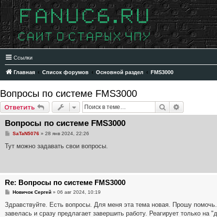
Ссылки
Главная
Список форумов
Основной раздел
FMS3000
Вопросы по системе FMS3000
Поиск
Расширенн
Ответить
Вопросы по системе FMS3000
С
SaTaN5076
»
28 янв 2024, 22:26
о
о
Тут можно задавать свои вопросы.
б
щ
е
н
и
е
Re: Вопросы по системе FMS3000
С
Новичок Сергей
»
06 авг 2024, 10:19
о
о
Здравствуйте. Есть вопросы. Для меня эта тема новая. Прошу помочь.
б
завелась и сразу предлагает завершить работу. Реагирует только на "д
щ