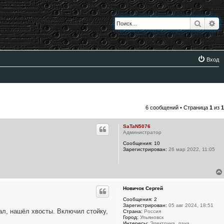
Поиск
Ра
Вход
6 сообщений • Страница
1
из
1
SaTaN5076
Администратор
Сообщения:
10
Зарегистрирован:
26 мар 2022, 11:05
Новичок Сергей
Сообщения:
2
Зарегистрирован:
05 авг 2024, 18:51
ал, нашёл хвосты. Включил стойку,
Страна:
Россия
Город:
Ульяновск
Интересы:
Электрика, дача.