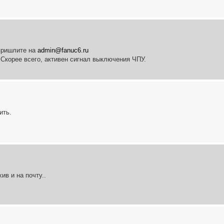
 пришлите на
admin@fanuc6.ru
 Скорее всего, активен сигнал выключения ЧПУ.
ить.
ив и на почту..