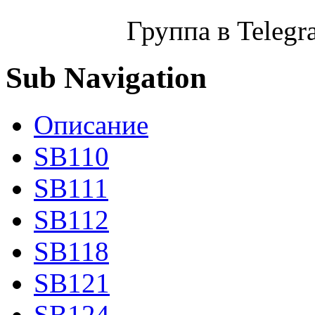
Группа в Teleg
Sub Navigation
Описание
SB110
SB111
SB112
SB118
SB121
SB124