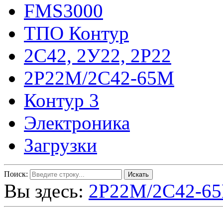
FMS3000
ТПО Контур
2С42, 2У22, 2Р22
2Р22М/2С42-65М
Контур 3
Электроника
Загрузки
Поиск:
Вы здесь:
2Р22М/2С42-6